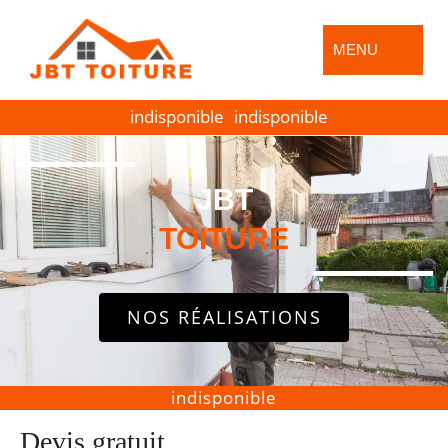
MENU
indisponible
indisponible
JBT
TOITURE
NOS RÉALISATIONS
indisponible
Devis gratuit