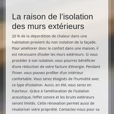
par
La raison de l’isolation
Tar
des murs extérieurs
ext
Toi
20 % de la déperdition de chaleur dans une
habitation provient du non isolation de la façade.
Le pri
sionnel
Pour améliorer donc le confort dans une maison, il
type d’
rtise.
est nécessaire d’isoler les murs extérieurs. Si vous
Après l
procéder à son isolation, vous pourrez bénéficier
réalise
 est
d’une réduction de votre facture d’énergie. Pendant
finitio
rix
l’hiver, vous pouvez profiter d’un intérieur
varier 
z
confortable. Vous serez éloignés de l’humidité avec
endomm
ce type d’isolation. Aussi, en été, vous serez en
se fair
Aussi,
fraicheur. Grâce à l’amélioration de l’isolation
compét
 seront
acoustique, l’effet sonore et les bruits extérieurs
prises
dans le
seront limités. Cette rénovation permet aussi de
des mu
.
revaloriser votre propriété. Contactez-nous pour sa
tarif a